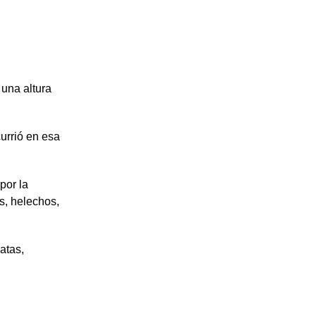
una altura
currió en esa
por la
s, helechos,
atas,