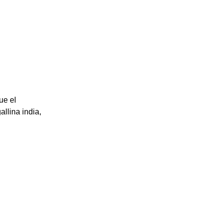
ue el
llina india,