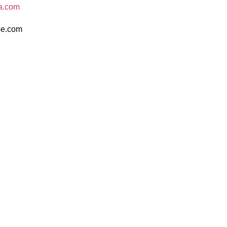
a.com
be.com