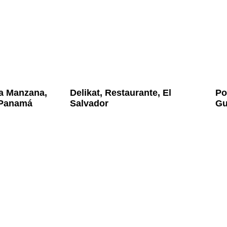
La Manzana,
Delikat, Restaurante, El
Po
 Panamá
Salvador
Gu