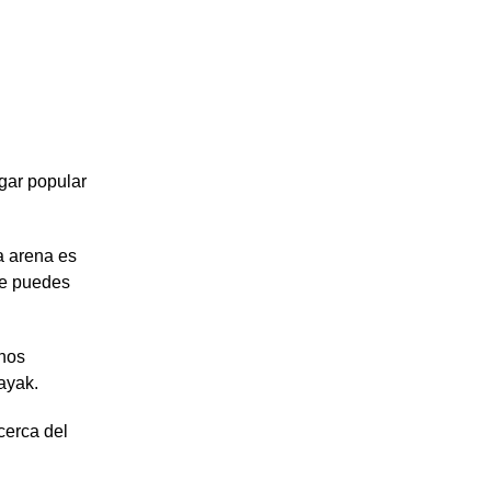
gar popular
a arena es
ue puedes
unos
ayak.
cerca del