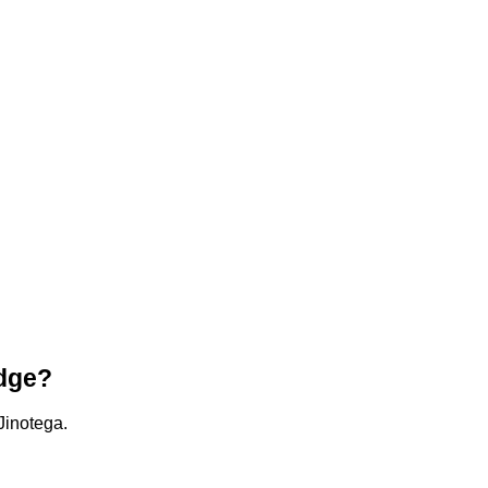
odge?
Jinotega.