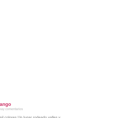
nango
hay comentarios
mil colores Un lugar rodeado valles y