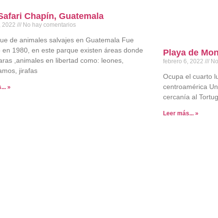
Safari Chapín, Guatemala
8, 2022
No hay comentarios
ue de animales salvajes en Guatemala Fue
 en 1980, en este parque existen áreas donde
Playa de Mon
aras ,animales en libertad como: leones,
febrero 6, 2022
No
mos, jirafas
Ocupa el cuarto l
centroamérica Uno
.. »
cercanía al Tortu
Leer más... »