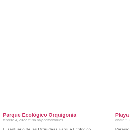
Parque Ecológico Orquigonia
Playa 
febrero 4, 2022
No hay comentarios
enero 5,
El santuario de las Orquídeas Parque Ecológico
Paraíso