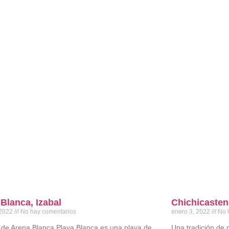
Blanca, Izabal
Chichicaste
 2022
No hay comentarios
enero 3, 2022
No 
 de Arena Blanca Playa Blanca es una playa de
Una tradición de 