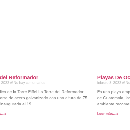
 del Reformador
Playas De O
8, 2022
No hay comentarios
febrero 8, 2022
No
ica de la Torre Eiffel La Torre del Reformador
Es una playa ampli
torre de acero galvanizado con una altura de 75
de Guatemala, las 
 inaugurada el 19
ambiente recomen
.. »
Leer más... »